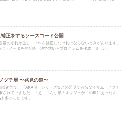
ずれ補正をするソースコード公開
定量のずれが生じ、それを補正しなければならないときがあります。
のパラメータを勾配降下法で求めるプログラムを作成しました。
ノグチ展 〜発見の道〜
東京都美術館で、「AKARI」シリーズなどの照明で有名なイサム・ノグチ
催されていました。「え、こんな形のオブジェがこの世にあったん
品も多かったです。