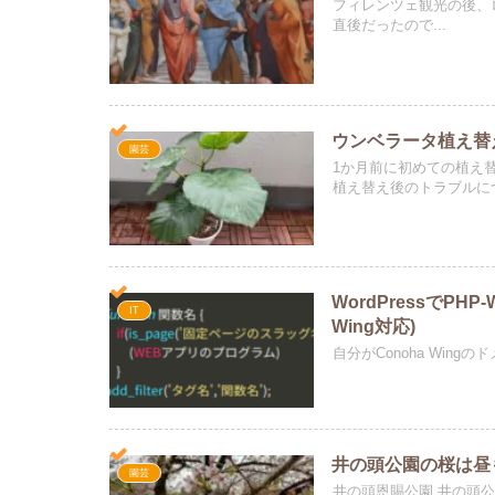
フィレンツェ観光の後、
直後だったので...
ウンベラータ植え替
園芸
1か月前に初めての植え
植え替え後のトラブルに
WordPressでP
IT
Wing対応)
自分がConoha Wing
井の頭公園の桜は昼
園芸
井の頭恩賜公園 井の頭公園