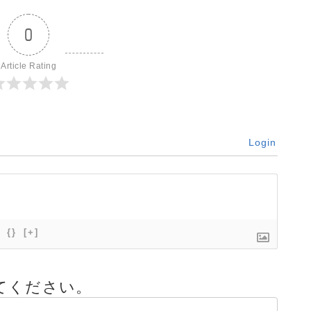
0
Article Rating
Login
{}
[+]
てください。