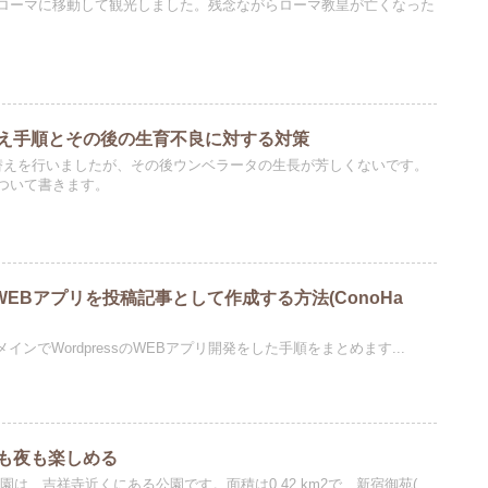
ローマに移動して観光しました。残念ながらローマ教皇が亡くなった
え手順とその後の生育不良に対する対策
替えを行いましたが、その後ウンベラータの生長が芳しくないです。
ついて書きます。
HP-WEBアプリを投稿記事として作成する方法(ConoHa
のドメインでWordpressのWEBアプリ開発をした手順をまとめます...
も夜も楽しめる
は、吉祥寺近くにある公園です。面積は0.42 km2で、新宿御苑(...