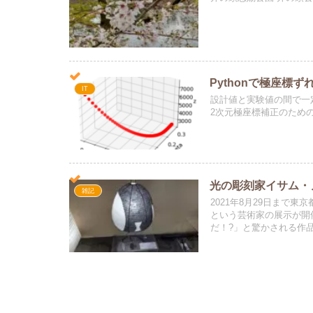
Pythonで極座標
IT
設計値と実験値の間で一
2次元極座標補正のため
光の彫刻家イサム・
雑記
2021年8月29日まで
という芸術家の展示が開
だ！?」と驚かされる作