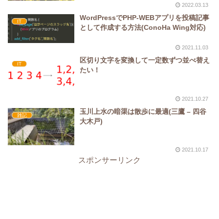
2022.03.13
WordPressでPHP-WEBアプリを投稿記事
IT
として作成する方法(ConoHa Wing対応)
2021.11.03
区切り文字を変換して一定数ずつ並べ替え
IT
たい！
2021.10.27
玉川上水の暗渠は散歩に最適(三鷹 – 四谷
雑記
大木戸)
2021.10.17
スポンサーリンク