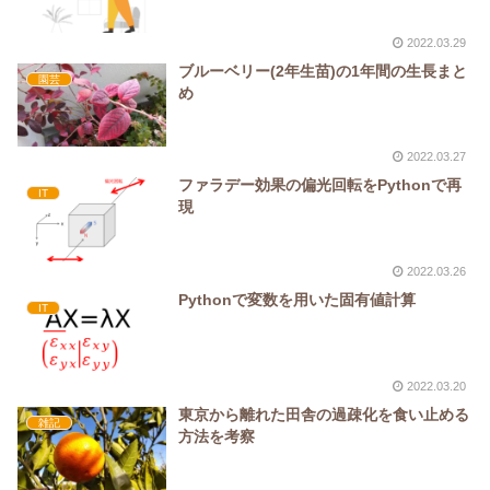
2022.03.29
ブルーベリー(2年生苗)の1年間の生長まと
園芸
め
2022.03.27
ファラデー効果の偏光回転をPythonで再
IT
現
2022.03.26
Pythonで変数を用いた固有値計算
IT
2022.03.20
東京から離れた田舎の過疎化を食い止める
雑記
方法を考察