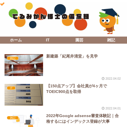
ホーム
IT
園芸
雑記
新建築「紀尾井清堂」を見学
雑記
2022.04.02
【150点アップ】会社員が4ヶ月で
IT
TOEIC900点を取得
2022.04.01
2022年Google adsense審査体験記｜合
雑記
格するにはインデックス登録が大事