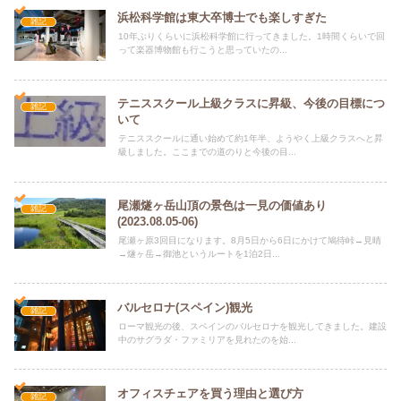
浜松科学館は東大卒博士でも楽しすぎた
雑記
10年ぶりくらいに浜松科学館に行ってきました。1時間くらいで回
って楽器博物館も行こうと思っていたの...
テニススクール上級クラスに昇級、今後の目標につ
雑記
いて
テニススクールに通い始めて約1年半、ようやく上級クラスへと昇
級しました。ここまでの道のりと今後の目...
尾瀬燧ヶ岳山頂の景色は一見の価値あり
雑記
(2023.08.05-06)
尾瀬ヶ原3回目になります。8月5日から6日にかけて鳩待峠→見晴
→燧ヶ岳→御池というルートを1泊2日...
バルセロナ(スペイン)観光
雑記
ローマ観光の後、スペインのバルセロナを観光してきました。建設
中のサグラダ・ファミリアを見れたのを始...
オフィスチェアを買う理由と選び方
雑記