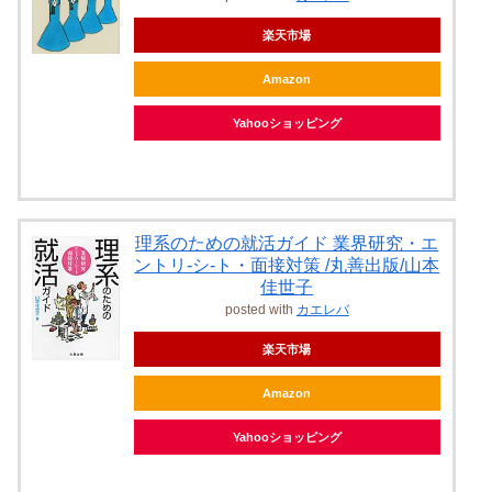
楽天市場
Amazon
Yahooショッピング
理系のための就活ガイド 業界研究・エ
ントリ-シ-ト・面接対策 /丸善出版/山本
佳世子
posted with
カエレバ
楽天市場
Amazon
Yahooショッピング