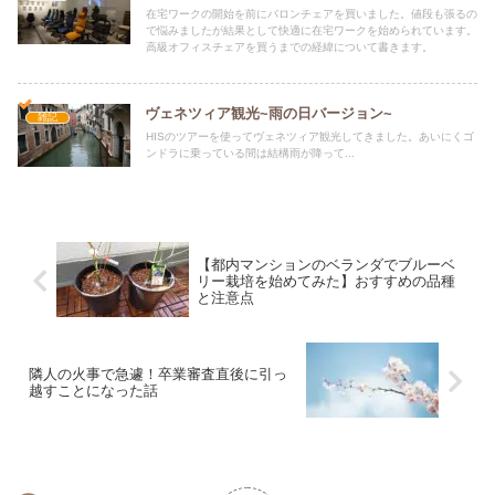
在宅ワークの開始を前にバロンチェアを買いました。値段も張るの
で悩みましたが結果として快適に在宅ワークを始められています。
高級オフィスチェアを買うまでの経緯について書きます。
ヴェネツィア観光~雨の日バージョン~
雑記
HISのツアーを使ってヴェネツィア観光してきました。あいにくゴ
ンドラに乗っている間は結構雨が降って...
【都内マンションのベランダでブルーベ
リー栽培を始めてみた】おすすめの品種
と注意点
隣人の火事で急遽！卒業審査直後に引っ
越すことになった話