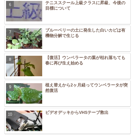
テニススクール上級クラスに昇級、今後の
目標について
ブルーベリーの土に発生した白いカビは有
機物分解で生じる
【復活】ウンベラータの葉が枯れ落ちても
春に再び生え始める
植え替えから2ヶ月経ってウンベラータが突
然復活
ビデオデッキからVHSテープ救出