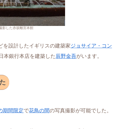
撮影した赤坂離宮本館
どを設計したイギリスの建築家
ジョサイア・コン
や日本銀行本店を建築した
辰野金吾
がいます。
た
日の期間限定
で
花鳥の間
の写真撮影が可能でした。