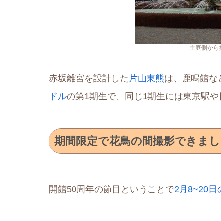
主庭側から
赤坂離宮を設計した
片山東熊
は、鹿鳴館な
ドル
の第1期生で、同じ1期生には東京駅
期間限定で花鳥の間撮影できまし
開館50周年の節目ということで
2月8~20