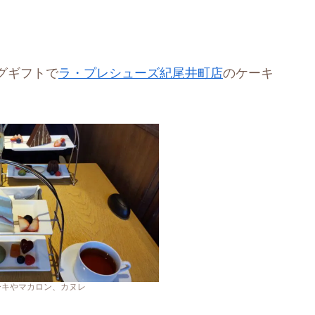
グギフトで
ラ・プレシューズ紀尾井町店
のケーキ
。
ーキやマカロン、カヌレ