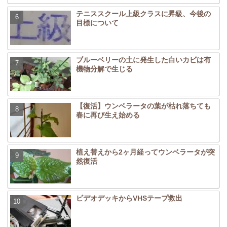
テニススクール上級クラスに昇級、今後の
目標について
ブルーベリーの土に発生した白いカビは有
機物分解で生じる
【復活】ウンベラータの葉が枯れ落ちても
春に再び生え始める
植え替えから2ヶ月経ってウンベラータが突
然復活
ビデオデッキからVHSテープ救出