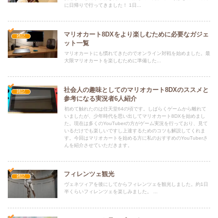
に日帰りで行ってきました！ 1日...
マリオカート8DXをより楽しむために必要なガジェ
雑記
ット一覧
マリオカートにも慣れてきたのでオンライン対戦を始めました。最
大限マリオカートを楽しむために準備した...
社会人の趣味としてのマリオカート8DXのススメと
雑記
参考になる実況者6人紹介
初めて触れたのは任天堂64の頃です。しばらくゲームから離れて
いましたが、少年時代を思い出してマリオカート8DXを始めまし
た。現在は多くのYouTuberの方がゲーム実況を行っており、見て
いるだけでも楽しいですし上達するためのコツも解説してくれま
す。今回はマリオカートを始める方に私のおすすめのYouTuberさ
んを紹介させていただきます。
フィレンツェ観光
雑記
ヴェネツィアを後にしてからフィレンツェを観光しました。約1日
半くらいフィレンツェを楽しみました。 ...