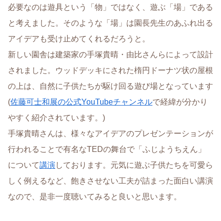
必要なのは遊具という「物」ではなく、遊ぶ「場」である
と考えました。そのような「場」は園長先生のあふれ出る
アイデアも受け止めてくれるだろうと。
新しい園舎は建築家の手塚貴晴・由比さんらによって設計
されました。ウッドデッキにされた楕円ドーナツ状の屋根
の上は、自然に子供たちが駆け回る遊び場となっています
(
佐藤可士和展の公式YouTubeチャンネル
で経緯が分かり
やすく紹介されています。)
手塚貴晴さんは、様々なアイデアのプレゼンテーションが
行われることで有名なTEDの舞台で「ふじようちえん」
について
講演
しております。元気に遊ぶ子供たちを可愛ら
しく例えるなど、飽きさせない工夫が詰まった面白い講演
なので、是非一度聴いてみると良いと思います。