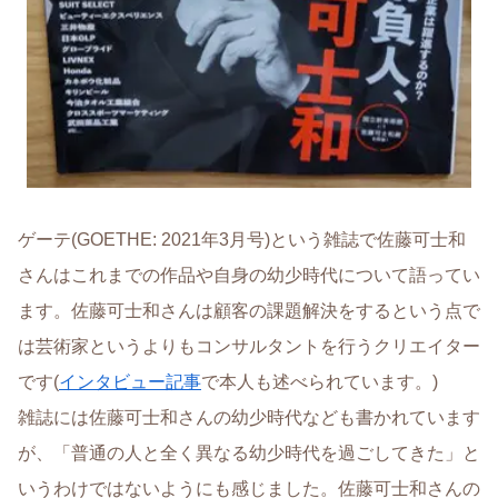
ゲーテ(GOETHE: 2021年3月号)という雑誌で佐藤可士和
さんはこれまでの作品や自身の幼少時代について語ってい
ます。佐藤可士和さんは顧客の課題解決をするという点で
は芸術家というよりもコンサルタントを行うクリエイター
です(
インタビュー記事
で本人も述べられています。)
雑誌には佐藤可士和さんの幼少時代なども書かれています
が、「普通の人と全く異なる幼少時代を過ごしてきた」と
いうわけではないようにも感じました。佐藤可士和さんの