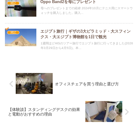
Oppo Band2を母にプレゼント
雑記
母へのプレゼントまでの経緯 2024年10月にテニス用にスマートウ
ォッチを購入しました。購入...
エジプト旅行｜ギザの3大ピラミッド・大スフィン
雑記
クス・大エジプト博物館を1日で観光
1週間ほどHISのツアー旅行でエジプト旅行に行ってきました(2026
年3月29日から4月5日)。本...
オフィスチェアを買う理由と選び方
【体験談】スタンディングデスクの効果
と電動がおすすめの理由